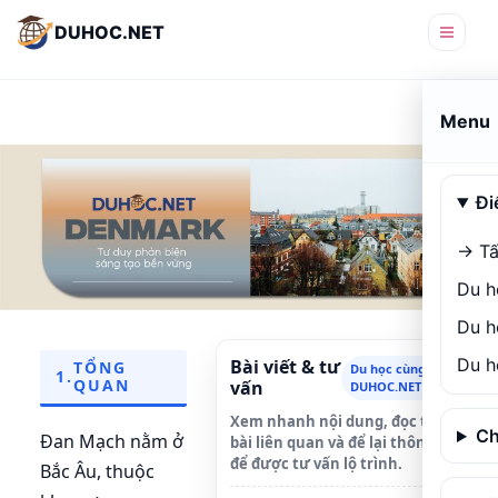
DUHOC.NET
Menu
Đi
→ Tấ
Du h
Du h
Du h
Bài viết & tư
TỔNG
Du học cùng
1.
QUAN
vấn
DUHOC.NET
Xem nhanh nội dung, đọc thêm
Ch
Đan Mạch nằm ở
bài liên quan và để lại thông tin
để được tư vấn lộ trình.
Bắc Âu, thuộc