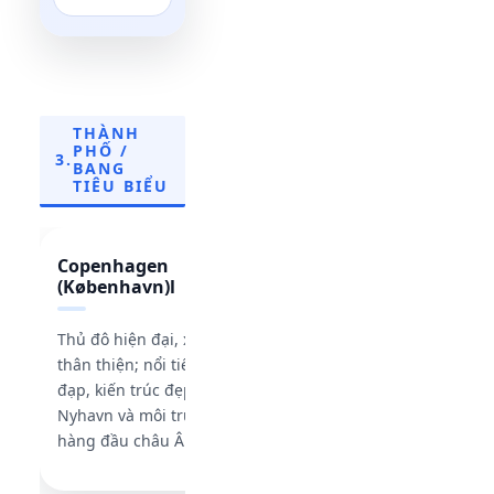
THÀNH
PHỐ /
3.
BANG
TIÊU BIỂU
Copenhagen
Aarhusn
(København)l
Thành phố lớn thứ hai 
Thủ đô hiện đại, xanh và
Mạch, trẻ trung, sáng tạ
thân thiện; nổi tiếng với xe
nhiều trường đại học m
đạp, kiến trúc đẹp, cảng
và đời sống sinh viên sôi
Nyhavn và môi trường sống
động.
hàng đầu châu Âu.