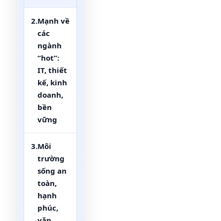
2.
Mạnh về
các
ngành
“hot”:
IT, thiết
kế, kinh
doanh,
bền
vững
3.
Môi
trường
sống an
toàn,
hạnh
phúc,
văn