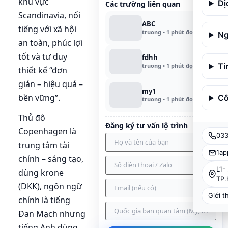
khu vực
Dị
Các trường liên quan
Scandinavia, nổi
ABC
tiếng với xã hội
truong • 1 phút đọc
Ng
an toàn, phúc lợi
tốt và tư duy
fdhh
Ti
truong • 1 phút đọc
thiết kế “đơn
giản – hiệu quả –
my1
bền vững”.
Cô
truong • 1 phút đọc
Thủ đô
Đăng ký tư vấn lộ trình
Copenhagen là
033
trung tâm tài
1ap
chính – sáng tạo,
L1-
dùng krone
TP
(DKK), ngôn ngữ
Giới t
chính là tiếng
Đan Mạch nhưng
tiếng Anh dùng