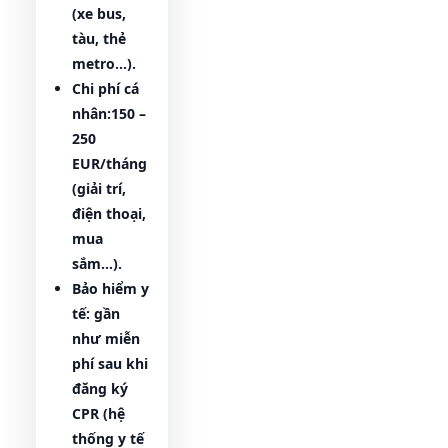
(xe bus,
tàu, thẻ
metro…).
Chi phí cá
nhân:
150 –
250
EUR/tháng
(giải trí,
điện thoại,
mua
sắm…).
Bảo hiểm y
tế:
gần
như miễn
phí sau khi
đăng ký
CPR (hệ
thống y tế