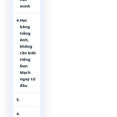
minh
4.
Học
bằng
tiếng
Anh,
không
cần biết
tiếng
Đan
Mạch
ngay từ
đầu
5.
4.