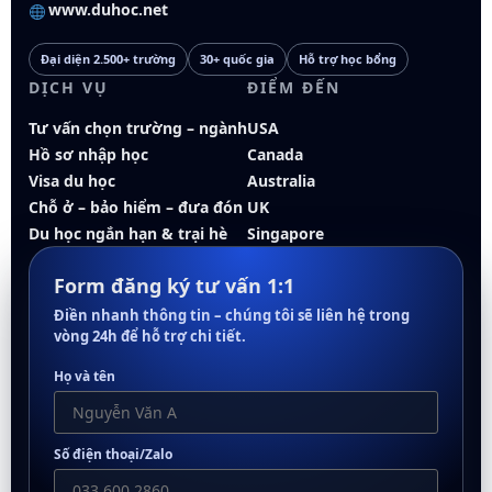
www.duhoc.net
Đại diện 2.500+ trường
30+ quốc gia
Hỗ trợ học bổng
DỊCH VỤ
ĐIỂM ĐẾN
Tư vấn chọn trường – ngành
USA
Hồ sơ nhập học
Canada
Visa du học
Australia
Chỗ ở – bảo hiểm – đưa đón
UK
Du học ngắn hạn & trại hè
Singapore
Form đăng ký tư vấn 1:1
Điền nhanh thông tin – chúng tôi sẽ liên hệ trong
vòng 24h để hỗ trợ chi tiết.
Họ và tên
Số điện thoại/Zalo