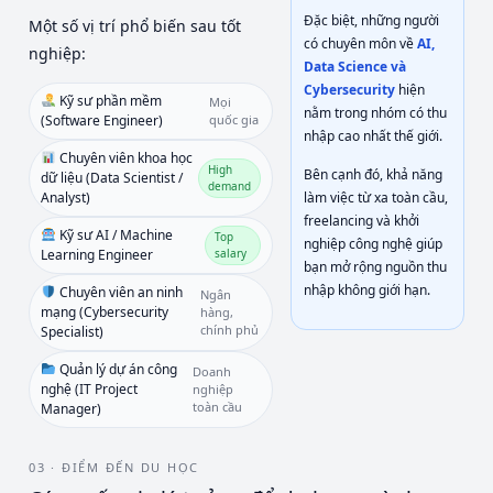
Đặc biệt, những người
Một số vị trí phổ biến sau tốt
có chuyên môn về
AI,
nghiệp:
Data Science và
Cybersecurity
hiện
Kỹ sư phần mềm
Mọi
nằm trong nhóm có thu
(Software Engineer)
quốc gia
nhập cao nhất thế giới.
Chuyên viên khoa học
High
Bên cạnh đó, khả năng
dữ liệu (Data Scientist /
demand
Analyst)
làm việc từ xa toàn cầu,
freelancing và khởi
Kỹ sư AI / Machine
Top
nghiệp công nghệ giúp
Learning Engineer
salary
bạn mở rộng nguồn thu
nhập không giới hạn.
Chuyên viên an ninh
Ngân
mạng (Cybersecurity
hàng,
chính phủ
Specialist)
Quản lý dự án công
Doanh
nghệ (IT Project
nghiệp
toàn cầu
Manager)
03 · ĐIỂM ĐẾN DU HỌC