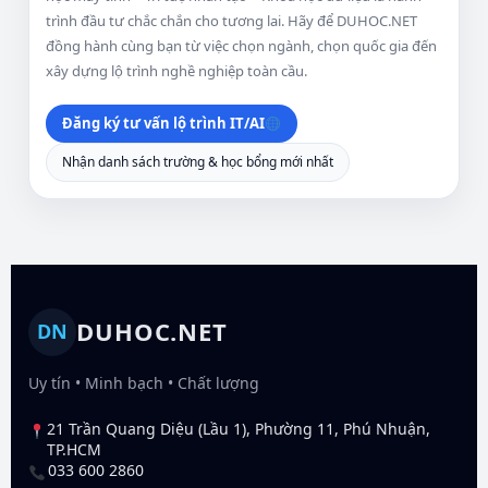
trình đầu tư chắc chắn cho tương lai. Hãy để DUHOC.NET
đồng hành cùng bạn từ việc chọn ngành, chọn quốc gia đến
xây dựng lộ trình nghề nghiệp toàn cầu.
Đăng ký tư vấn lộ trình IT/AI
Nhận danh sách trường & học bổng mới nhất
DUHOC.NET
DN
Uy tín • Minh bạch • Chất lượng
21 Trần Quang Diệu (Lầu 1), Phường 11, Phú Nhuận,
TP.HCM
033 600 2860