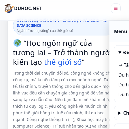
DUHOC.NET
CÔNG NGHỆ THÔNG TIN – KHOA HỌC MÁY TÍNH – AI –
DATA SCIENCE
Ngành “xương sống” của thế giới số
Menu
“Học ngôn ngữ của
tương lai – Trở thành người
Đi
kiến tạo
thế giới số
”
→ Tấ
Trong thời đại chuyển đổi số, công nghệ không chỉ là
Du h
công cụ, mà là nền tảng của mọi ngành nghề. Từ y
Du h
tế, tài chính, truyền thông cho đến giáo dục – mọi
lĩnh vực đều cần chuyên gia công nghệ để vận hành,
Du h
sáng tạo và dẫn đầu. Nếu bạn đam mê khám phá,
thích tư duy logic, yêu công nghệ và muốn chinh
Ch
phục thế giới bằng trí tuệ của mình, thì du học
ngành Công nghệ thông tin (IT), Khoa học máy tính
(Computer Science), Trí tuệ nhân tạo (AI) và Khoa học