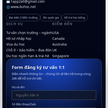
1app2all@gmail.com
www.duhoc.net
Đại diện 2.500+ trường
30+ quốc gia
Hỗ trợ học bổng
DỊCH VỤ
ĐIỂM ĐẾN
Tư vấn chọn trường – ngành
USA
Hồ sơ nhập học
Canada
Visa du học
Australia
Chỗ ở – bảo hiểm – đưa đón
UK
Du học ngắn hạn & trại hè
Singapore
Form đăng ký tư vấn 1:1
Điền nhanh thông tin – chúng tôi sẽ liên hệ trong vòng
24h để hỗ trợ chi tiết.
Họ và tên
Số điện thoại/Zalo