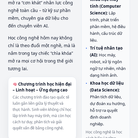
mở ra “cơn khát” nhân lực công
tính (Computer
nghệ toàn cầu – từ kỹ sư phần
Science):
Lập
mềm, chuyên gia dữ liệu cho
trình, phát triển
đến chuyên viên AI.
phần mềm, hệ điều
hành, cấu trúc dữ
Học công nghệ hôm nay không
liệu.
chỉ là theo đuổi một nghề, mà là
Trí tuệ nhân tạo
nắm trong tay chiếc “chìa khóa”
(AI):
Học máy,
mở ra mọi cơ hội trong thế giới
robot, xử lý ngôn
ngữ tự nhiên, nhận
tương lai.
dạng hình ảnh.
Khoa học dữ liệu
Chương trình học hiện đại
(Data Science):
– Linh hoạt – Ứng dụng cao
Phân tích dữ liệu,
Các chương trình đào tạo quốc tế
dự đoán xu hướng,
luôn gắn liền giữa lý thuyết và
thực hành. Sinh viên không chỉ học
hỗ trợ ra quyết
lập trình hay máy tính, mà còn học
định doanh
cách tư duy, phân tích và giải
nghiệp.
quyết vấn đề bằng công nghệ.
Học công nghệ là học