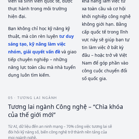
viên và sinh viên quốc tế, được
khả năng làm việc từ
thực hành trong môi trường
xa toàn cầu và cơ hội
hiện đại.
khởi nghiệp công nghệ
không giới hạn. Bằng
Bạn không chỉ học kỹ năng kỹ
cấp quốc tế trong lĩnh
thuật, mà còn rèn luyện
tư duy
vực này sẽ giúp bạn tự
sáng tạo, kỹ năng làm việc
tin làm việc ở bất kỳ
nhóm, giải quyết vấn đề
và giao
đâu – hoặc trở về Việt
tiếp chuyên nghiệp – những
Nam để góp phần vào
năng lực toàn cầu mà nhà tuyển
công cuộc chuyển đổi
dụng luôn tìm kiếm.
số quốc gia.
05 · TƯƠNG LAI NGÀNH
Tương lai ngành Công nghệ – “Chìa khóa
của thế giới mới”
Từ AI, dữ liệu đến an ninh mạng – 70% công việc tương lai sẽ
đòi hỏi kỹ năng số, biến công nghệ trở thành nền tảng của
mọi ngành nghề.