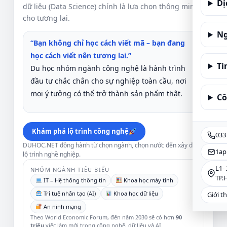
Dị
dữ liệu (Data Science) chính là lựa chọn thông minh
cho tương lai.
Ng
“Bạn không chỉ học cách viết mã – bạn đang
học cách viết nên tương lai.”
Ti
Du học nhóm ngành công nghệ là hành trình
đầu tư chắc chắn cho sự nghiệp toàn cầu, nơi
mọi ý tưởng có thể trở thành sản phẩm thật.
Cô
Khám phá lộ trình công nghệ
033
DUHOC.NET đồng hành từ chọn ngành, chọn nước đến xây dựng
1ap
lộ trình nghề nghiệp.
L1-
NHÓM NGÀNH TIÊU BIỂU
TP.
IT – Hệ thống thông tin
Khoa học máy tính
Trí tuệ nhân tạo (AI)
Khoa học dữ liệu
Giới t
An ninh mạng
Theo World Economic Forum, đến năm 2030 sẽ có hơn
90
triệu
việc làm mới trong công nghệ, dữ liệu và AI.