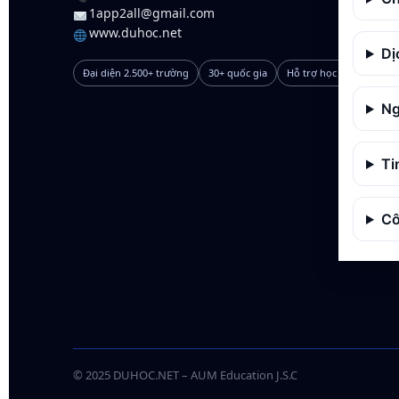
1app2all@gmail.com
www.duhoc.net
Dị
Đại diện 2.500+ trường
30+ quốc gia
Hỗ trợ học bổng
Ng
Ti
Cô
© 2025 DUHOC.NET – AUM Education J.S.C