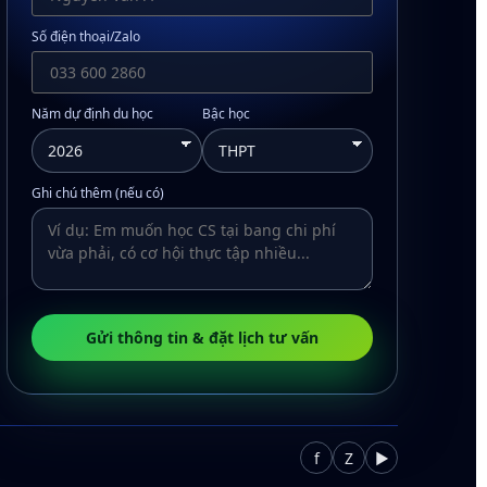
Số điện thoại/Zalo
Năm dự định du học
Bậc học
Ghi chú thêm (nếu có)
Gửi thông tin & đặt lịch tư vấn
f
Z
▶