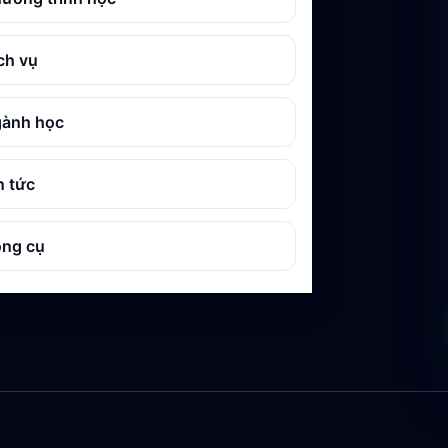
ch vụ
ành học
n tức
ng cụ