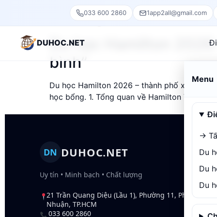
Category:
cuộc s
033 600 2860
1app2all@gmail.com
Du học Hamilton 2026 –
DUHOC.NET
Đ
bình”
Menu
Du học Hamilton 2026 – thành phố xanh ven sô
học bổng. 1. Tổng quan về Hamilton Vị trí đị
Đi
→ Tấ
DỊ
DUHOC.NET
DN
Du h
Tư 
Du h
Uy tín • Minh bạch • Chất lượng
Hồ 
Du h
Vis
21 Trần Quang Diệu (Lầu 1), Phường 11, Phú
Chỗ
Nhuận, TP.HCM
Du 
033 600 2860
Ch