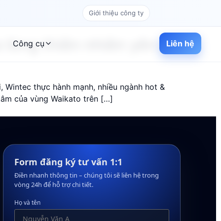
Giới thiệu công ty
 lòng thiên nhiên yên
Công cụ
Liên hệ
i, Wintec thực hành mạnh, nhiều ngành hot &
 tâm của vùng Waikato trên […]
Form đăng ký tư vấn 1:1
Điền nhanh thông tin – chúng tôi sẽ liên hệ trong
vòng 24h để hỗ trợ chi tiết.
Họ và tên