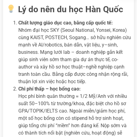
Lý do nên du học Hàn Quốc
Chất lượng giáo dục cao, bằng cấp quốc tế:
Nhóm đại học SKY (Seoul National, Yonsei, Korea)
cùng KAIST, POSTECH, Sogang… sở hữu nghiên cứu
mạnh về AI/robotics, bán dẫn, vật liệu, y–sinh,
business. Mạng lưới lab – doanh nghiệp gắn kết
giúp sinh viên sớm tham gia dự án thực tế, co-
author và xây hồ sơ học thuật–nghề nghiệp cạnh
tranh toàn cầu. Bằng cấp được công nhận rộng rãi,
thuận lợi xin việc hoặc học tiếp.
Chi phí thấp – học bổng cao:
Học phí bình quân thường ≈ 1/2 Mỹ/Anh với nhiều
suất 50–100% từ trường/khoa, đặc biệt cho hồ sơ
GPA/TOPIK/IELTS cao. Ngoài miễn/giảm học phí,
một số học bổng còn có stipend hỗ trợ sinh hoạt,
giúp tổng chi phí “mềm” hơn đáng kể. Nộp sớm và
có thành tích nổi bật (nghiên cứu, hoạt động) sẽ