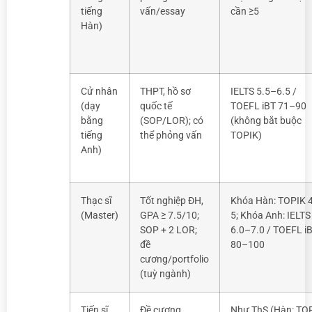
tiếng
vấn/essay
cần ≥5
Hàn)
Cử nhân
THPT, hồ sơ
IELTS 5.5–6.5 /
(dạy
quốc tế
TOEFL iBT 71–90
bằng
(SOP/LOR); có
(không bắt buộc
tiếng
thể phỏng vấn
TOPIK)
Anh)
Thạc sĩ
Tốt nghiệp ĐH,
Khóa Hàn: TOPIK 
(Master)
GPA ≥ 7.5/10;
5; Khóa Anh: IELTS
SOP + 2 LOR;
6.0–7.0 / TOEFL i
đề
80–100
cương/portfolio
(tuỳ ngành)
Tiến sĩ
Đề cương
Như ThS (Hàn: TO