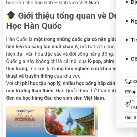
Dị
học Hàn cho học sinh – sinh viên Việt Nam.
Giới thiệu tổng quan vè Du
Ng
Học Hàn Quốc
Hàn Quốc là
một trong những quốc gia có nền giáo dục
Ti
tiên tiến và sáng tạo nhất châu Á
, nổi bật với công nghệ
hiện đại, văn hóa đặc sắc và đời sống năng động.
Cô
Quốc gia này không chỉ là cái nôi của
K-pop, phim ảnh và
thời trang
, mà còn là
trung tâm nghiên cứu khoa học, kỹ
thuật và truyền thông
của khu vực.
033
Với
chi phí học tập hợp lý, nhiều học bổng hấp dẫn và
môi trường thân thiện
, Hàn Quốc đang trở thành
điểm
1ap
đến du học hàng đầu cho sinh viên Việt Nam
.
L1-
TP
Giới t