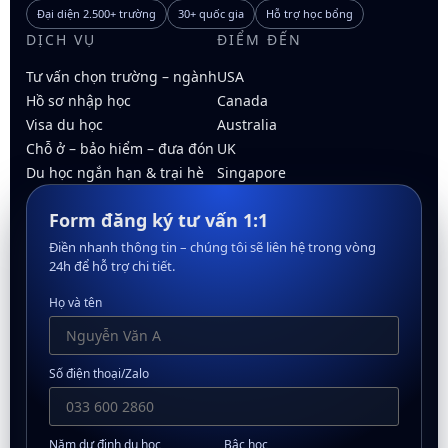
Đại diện 2.500+ trường
30+ quốc gia
Hỗ trợ học bổng
DỊCH VỤ
ĐIỂM ĐẾN
Tư vấn chọn trường – ngành
USA
Hồ sơ nhập học
Canada
Visa du học
Australia
Chỗ ở – bảo hiểm – đưa đón
UK
Du học ngắn hạn & trại hè
Singapore
Form đăng ký tư vấn 1:1
Điền nhanh thông tin – chúng tôi sẽ liên hệ trong vòng
24h để hỗ trợ chi tiết.
Họ và tên
Số điện thoại/Zalo
Năm dự định du học
Bậc học