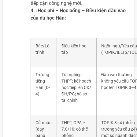
tiếp cận công nghệ mới.
4. :Học phí – Học bổng – Điều kiện đầu vào
của du học Hàn:
Bậc/Lộ
Điều kiện học
Ngôn ngữ/Yêu cầu
trình
tập
(TOPIK/IELTS/TOE
Trường
Tốt nghiệp
Đầu vào thường
tiếng
THPT; kế hoạch
không yêu cầu TOP
Hàn (D-
học tiếp lên CĐ/
học lên TOPIK 3–4
4)
ĐH/PG; hồ sơ
tài chính
Cử nhân
THPT, GPA ≥
TOPIK 3–4 (nhiều
(dạy
7.0/10; có thể
trường yêu cầu ≥4)
bằng
phỏng
một số ngành đặc 