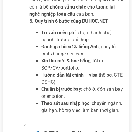
còn là
bệ phóng vững chắc cho tương lai
nghề nghiệp toàn cầu
của bạn
.
5. Quy trình 6 bước cùng DUHOC.NET
Tư vấn miễn phí
: chọn thành phố,
ngành, trường phù hợp.
Đánh giá hồ sơ & tiếng Anh
, gợi ý lộ
trình/bridge nếu cần.
Xin thư mời & học bổng
, tối ưu
SOP/CV/portfolio.
Hướng dẫn tài chính – visa
(hồ sơ, GTE,
OSHC).
Chuẩn bị trước bay
: chỗ ở, đón sân bay,
orientation.
Theo sát sau nhập học
: chuyển ngành,
gia hạn, hỗ trợ việc làm bán thời gian.