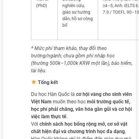
(PhD)
nghiên cứu;
≥4–5; Anh: IELTS 6
giáo sư hướng
7.0 / TOEFL 90–1
dẫn; hồ sơ công
bố
* Mức phí tham khảo, thay đổi theo
trường/ngành; chưa gồm phí nhập học
(thường 500k–1,000k KRW một lần), bảo hiểm,
tài liệu.
Tổng kết
Du học Hàn Quốc là
cơ hội vàng cho sinh viên
Việt Nam
muốn theo học
môi trường quốc tế,
học phí phải chăng, văn hóa gần gũi và cơ hội
việc làm thực tế
.
Với
chính sách học bổng rộng mở, cơ sở vật
chất hiện đại và chương trình học đa dạng
,
Hàn Quốc không chỉ là điểm đến giáo dục mà