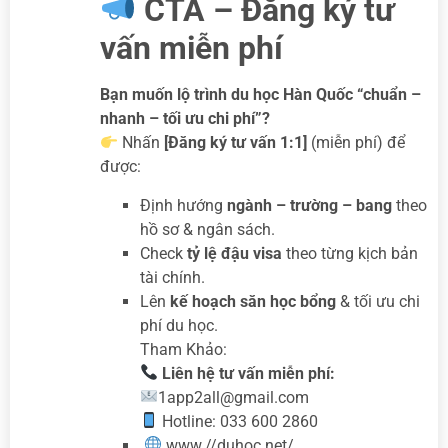
CTA – Đăng ký tư
vấn miễn phí
Bạn muốn lộ trình du học Hàn Quốc “chuẩn –
nhanh – tối ưu chi phí”?
Nhấn
[Đăng ký tư vấn 1:1]
(miễn phí) để
được:
Định hướng
ngành – trường – bang
theo
hồ sơ & ngân sách.
Check
tỷ lệ đậu visa
theo từng kịch bản
tài chính.
Lên
kế hoạch săn học bổng
& tối ưu chi
phí du học.
Tham Khảo:
Liên hệ tư vấn miễn phí:
1app2all@gmail.com
Hotline: 033 600 2860
www.//duhoc.net
/