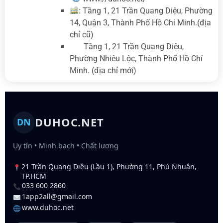
: Tầng 1, 21 Trần Quang Diệu, Phường
14, Quận 3, Thành Phố Hồ Chí Minh.(địa
chỉ cũ)
Tầng 1, 21 Trần Quang Diệu,
Phường Nhiêu Lộc, Thành Phố Hồ Chí
Minh. (địa chỉ mới)
DUHOC.NET
DN
Uy tín • Minh bạch • Chất lượng
21 Trần Quang Diệu (Lầu 1), Phường 11, Phú Nhuận,
TP.HCM
033 600 2860
1app2all@gmail.com
www.duhoc.net