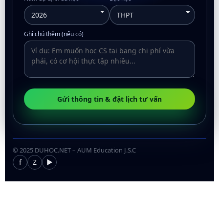
Ghi chú thêm (nếu có)
Gửi thông tin & đặt lịch tư vấn
© 2025 DUHOC.NET – AUM Education J.S.C
f
Z
▶