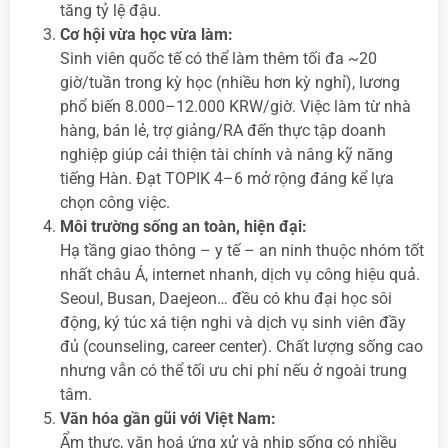
tăng tỷ lệ đậu.
Cơ hội vừa học vừa làm:
Sinh viên quốc tế có thể làm thêm tối đa ~20
giờ/tuần trong kỳ học (nhiều hơn kỳ nghỉ), lương
phổ biến 8.000–12.000 KRW/giờ. Việc làm từ nhà
hàng, bán lẻ, trợ giảng/RA đến thực tập doanh
nghiệp giúp cải thiện tài chính và nâng kỹ năng
tiếng Hàn. Đạt TOPIK 4–6 mở rộng đáng kể lựa
chọn công việc.
Môi trường sống an toàn, hiện đại:
Hạ tầng giao thông – y tế – an ninh thuộc nhóm tốt
nhất châu Á, internet nhanh, dịch vụ công hiệu quả.
Seoul, Busan, Daejeon… đều có khu đại học sôi
động, ký túc xá tiện nghi và dịch vụ sinh viên đầy
đủ (counseling, career center). Chất lượng sống cao
nhưng vẫn có thể tối ưu chi phí nếu ở ngoài trung
tâm.
Văn hóa gần gũi với Việt Nam:
Ẩm thực, văn hoá ứng xử và nhịp sống có nhiều