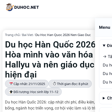
DUHOC.NET
Menu
Trang chủ
/
Bai Viet
/
Du Hoc Han Quoc 2026 Nen Giao Duc
Du học Hàn Quốc 2026 –
Đi
Hòa mình vào văn hóa
→ Tấ
Hallyu và nên giáo dục
Du h
hiện đại
Du h
Du h
Cập nhật: 21/11/2025
⏱
Thời gian đọc: 8 phút
Đối tượng: Học sinh lớp 11–12
Ch
Du học Hàn Quốc 2026: cập nhật chi phí, điều kiện, học
bổng, ngành học triển vọng, cơ hội việc làm và lộ trình du